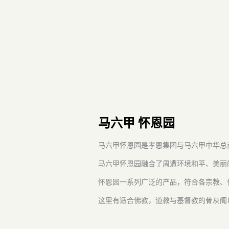
马六甲 怀恩园
马六甲怀恩园是孝恩集团与马六甲中华总商
马六甲怀恩园融合了周遭环境和平、美丽
怀恩园一系列广泛的产品，符合各宗教、
这里有适合佛教，道教与基督教的骨灰阁